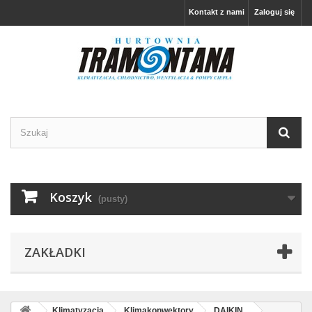
Kontakt z nami
Zaloguj się
Koszyk
(pusty)
ZAKŁADKI
Klimatyzacja
Klimakonwektory
DAIKIN