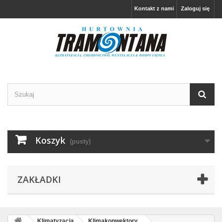
Kontakt z nami
Zaloguj się
Koszyk
(pusty)
ZAKŁADKI
Klimatyzacja
Klimakonwektory