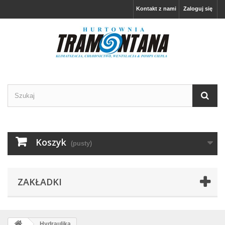
Kontakt z nami
Zaloguj się
Koszyk
(pusty)
ZAKŁADKI
Hydraulika