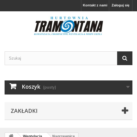
Kontakt z nami
Zaloguj się
Koszyk
(pusty)
ZAKŁADKI
Wentylacja
Nagrzewnice