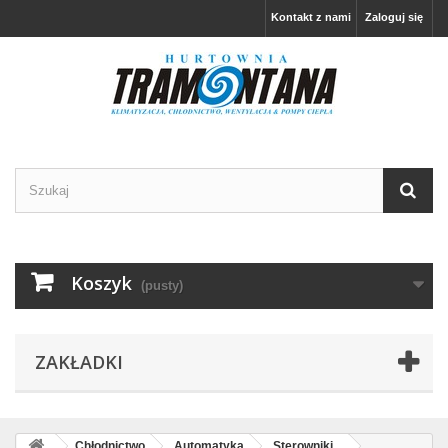
Kontakt z nami
Zaloguj się
Koszyk
(pusty)
ZAKŁADKI
Chłodnictwo
Automatyka
Sterowniki