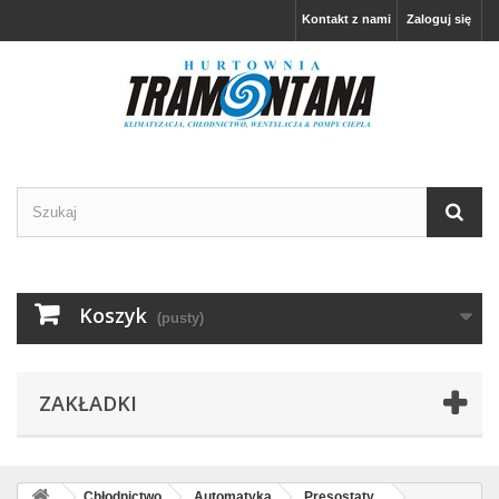
Kontakt z nami
Zaloguj się
Koszyk
(pusty)
ZAKŁADKI
Chłodnictwo
Automatyka
Presostaty