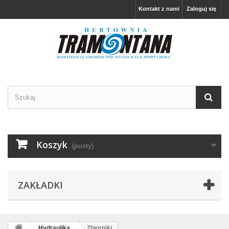
Kontakt z nami
Zaloguj się
Koszyk
(pusty)
ZAKŁADKI
Hydraulika
Zbiorniki