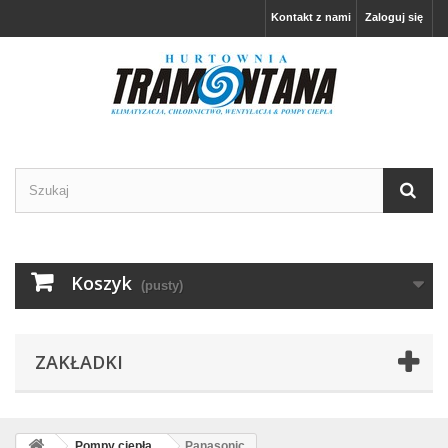
Kontakt z nami
Zaloguj się
Koszyk
(pusty)
ZAKŁADKI
Pompy ciepła
Panasonic