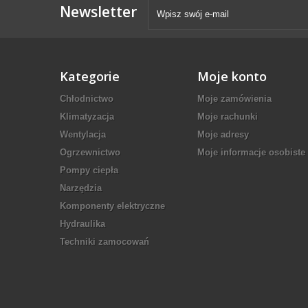
Newsletter
Kategorie
Moje konto
Chłodnictwo
Moje zamówienia
Klimatyzacja
Moje rachunki
Wentylacja
Moje adresy
Ogrzewnictwo
Moje informacje osobiste
Pompy ciepła
Narzędzia
Komponenty elektryczne
Hydraulika
Techniki zamocowań