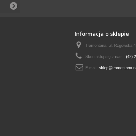
Informacja o sklepie
Tramontana, ul. Rzgowska 4
Skontaktuj się z nami:
(42) 
E-mail:
sklep@tramontana.ne