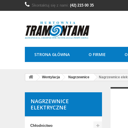
Skontaktuj się z nami:
(42) 215 00 35
STRONA GŁÓWNA
O FIRMIE
O
Wentylacja
Nagrzewnice
Nagrzewnice elek
NAGRZEWNICE
ELEKTRYCZNE
Chłodnictwo