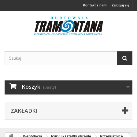
Kontakt z nami
Zaloguj się
Koszyk
(pusty)
ZAKŁADKI
Wentylacja
Rury i kształtki okrągłe
Przepustnice